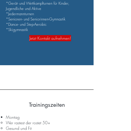
*Gerät- und Wettkampfturnen für Kinder,
Jugendliche und Aktive
*Jedermannturnen
*Senioren- und Seniorinnen-Gymnastik
*Dance- und Step-Aerobic
*Skigymnastik
Jetzt Kontakt aufnehmen!
Trainingszeiten
Montag
Wer rastest der rostet​ 50+
Gesund und Fit