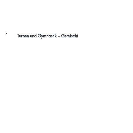
Turnen und Gymnastik – Gemischt