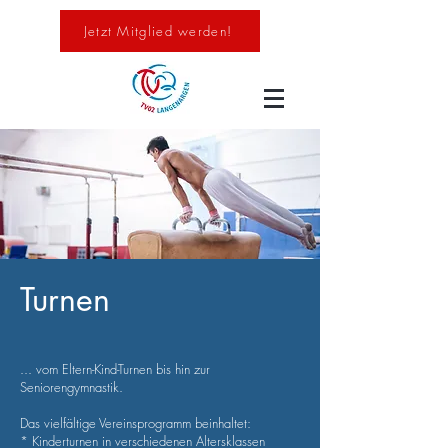
Jetzt Mitglied werden!
Turnen
... vom Eltern-Kind-Turnen bis hin zur
Seniorengymnastik.
Das vielfältige Vereinsprogramm beinhaltet:
* Kinderturnen in verschiedenen Altersklassen