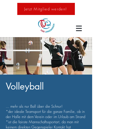
Jetzt Mitglied werden!
Volleyball
... mehr als nur Ball über die Schnur!
*der ideale Teamsport für die ganze Familie, ob in
der Halle mit dem Verein oder im Urlaub am Strand
*ist die fairste Mannschaftssportart, da man mit
keinem direkten Gegenspieler Kontakt hat