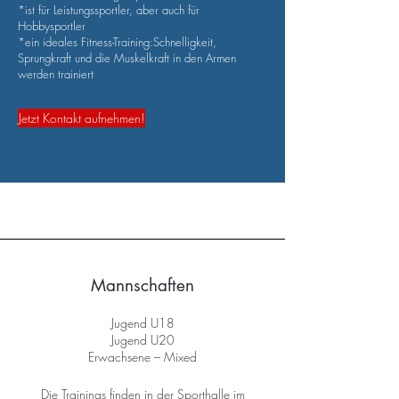
*ist für Leistungssportler, aber auch für
Hobbysportler
*ein ideales Fitness-Training:Schnelligkeit,
Sprungkraft und die Muskelkraft in den Armen
werden trainiert
Jetzt Kontakt aufnehmen!
Mannschaften
Jugend U18
Jugend U20
Erwachsene – Mixed
Die Trainings finden in der Sporthalle im