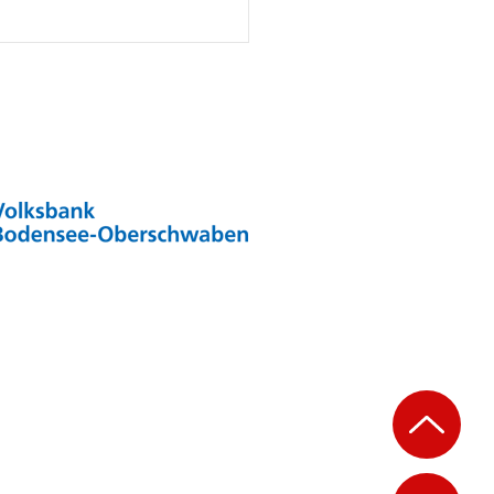
rühjahrskurse 2026🌸