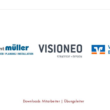
🌸 F
Berichte der
Tischtennisabteilung
Unsere Premium Partner:
Württembergischer Landessportbund
Gemeinde Langenargen
Downloads Mitarbeiter | Übungsleiter