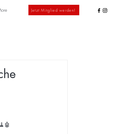
ore
Jetzt Mitglied werden!
uche
 🧹🤖