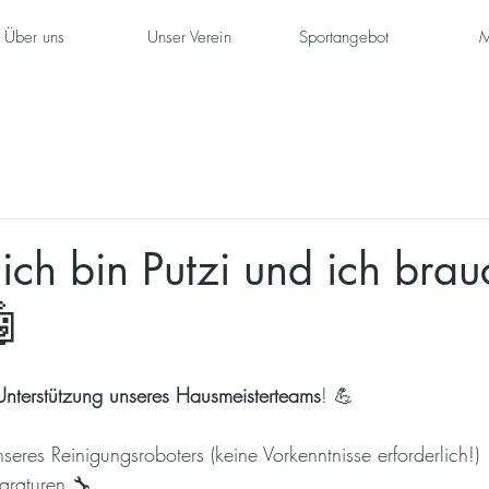
Über uns
Unser Verein
Sportangebot
M
 ich bin Putzi und ich bra
🤖
Unterstützung unseres Hausmeisterteams
! 💪
seres Reinigungsroboters (keine Vorkenntnisse erforderlich!)
araturen 🔧