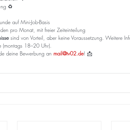
ung ♻️
nde auf Mini-Job-Basis
en pro Monat, mit freier Zeiteinteilung
isse
 sind von Vorteil, aber keine Voraussetzung. Weitere Info
le (montags 18–20 Uhr).
de deine Bewerbung an 
mail@tv02.de
! 📩